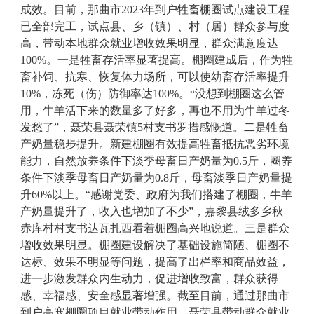
成效。目前，
那曲市
2023
年到户牲畜棚圈试点建设工程
已全部完工，试点县、乡（镇）、村（居）群众参与度
高，带动本地群众就业增收效果明显，群众满意度达
100%
。
一是牲畜存活率显著提高。
棚圈建成后，
作
为牲
畜补饲、抗寒、恢复体力场所，可以使幼畜存活率提升
10%
，冻死（伤）防御率达
100%
。“没想到棚圈这么管
用，牛羊活下来的数量多了好多，再也不用为牛羊过冬
发愁了”，聂荣县聂荣镇
5
村支书罗措感慨道。
二是牲畜
产奶量稳步提升。
新建棚圈有效提高牲畜抵抗恶劣环境
能力，自然放养条件下淡季母畜日产奶量为
0.5
斤，圈养
条件下淡季母畜日产奶量为
0.8
斤，母畜淡季日产奶量提
升
60%
以上。“感谢党委、政府为我们搭建了棚圈，牛羊
产奶量提升了，收入也增加了不少”，嘉黎县
绒多乡秋
赤库村村支书达瓦扎西
看着棚圈高兴地说道。
三是群众
增收效果明显。
棚圈建设解决了基础设施简陋、棚圈不
达标、效果不明显等问题，提高了出栏率和商品效益，
进一步激发群众内生动力，促进增收致富，群众获得
感、幸福感、安全感显著增强。截至目前，
通过
那曲市
到户高寒棚圈项目就业带动作用，聂荣县带动群众就业