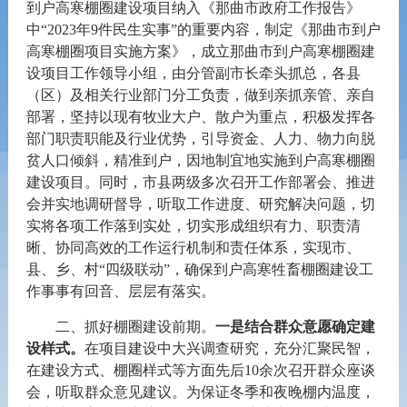
到户高寒棚圈建设项目纳入《那曲市政府工作报告》
中
“
2023
年
9
件民生实事
”的重要内容，制定《那曲市到户
高寒棚圈项目实施方案》，成立那曲市到户高寒棚圈建
设项目工作领导小组，
由分管副市长牵头抓总，各县
（区）及相关行业部门分工负责，做到亲抓亲管、亲自
部署，坚持
以现有牧业大户、散户为重点，积极发挥各
部门职责职能及行业优势，引导资金、人力、物力向脱
贫人口倾斜，精准到户，因地制宜地实施到户高寒棚圈
建设项目。同时，
市县两级多次召开工作部署会、推进
会并实地调研督导，听取工作进度、研究解决问题，切
实将各项工作落到实处，切实
形成组织有力、职责清
晰、协同高效的工作运行机制和责任体系，
实现市、
县、乡、村
“四级联动”，确保到户高寒牲畜棚圈建设工
作事事有回音、层层有落实。
二、抓好棚圈建设前期。
一是结合群众意愿确定建
设样式。
在项目建设中大兴调查研究，充分汇聚民智，
在建设方式、棚圈样式等方面先后
10
余次召开群众座谈
会，听取群众意见建议。
为保证冬季和夜晚棚内温度，