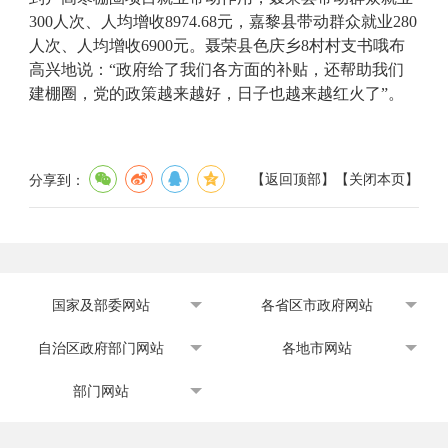
300
人次、人均增收
8974.68
元，嘉黎县
带动群众就业
280
人次、人均增收
6900
元
。
聂荣县色庆乡
8
村村支书哦布
高兴地说：“政府给了我们各方面的补贴，还帮助我们
建棚圈，党的政策越来越好，日子也越来越红火了”。
【
返回顶部
】
【
关闭本页
】
分享到：
国家及部委网站
各省区市政府网站
自治区政府部门网站
各地市网站
部门网站