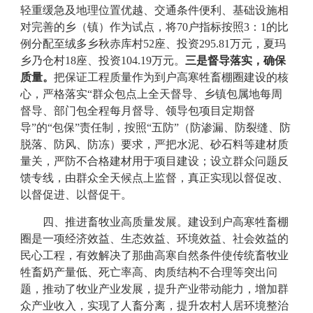
轻重缓急及地理位置优越、交通条件便利、基础设施相
对完善的乡（镇）作为试点，将
70
户指标按照
3
：
1
的比
例分配至绒多乡秋赤库村
52
座、投资
295.81
万元，夏玛
乡乃仓村
18
座、投资
104.19
万元。
三是督导落实
，确保
质量。
把保证工程质量作为到户高寒牲畜棚圈建设的核
心，严格落实
“群众包点上全天督导、乡镇包属地每周
督导、部门包全程每月督导、领导包项目定期督
导”的“包保”责任制，按照“五防”（防渗漏、防裂缝、防
脱落、防风、防冻）要求，
严把水泥、砂石料等建材质
量关，严防不合格建材用于项目建设；设立群众问题反
馈专线，由群众全天候点上监督，真正实现以督促改、
以督促进、以督促干。
四
、推进畜牧业高质量发展。
建设到户高寒牲畜棚
圈是一项经济效益、生态效益、环境效益、社会效益的
民心工程，有效解决了那曲高寒自然条件使传统畜牧业
牲畜奶产量低、死亡率高、肉质结构不合理等突出问
题，推动了牧业产业发展，提升产业带动能力，增加群
众产业收入，实现了人畜分离，提升农村人居环境整治