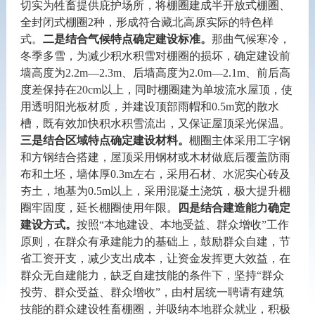
切实为牲畜提供庇护场所，将棚圈建成半开放式棚圈、
全封闭式棚圈
2
种，
形成符合藏北高原实际的特色样
式。
二是结合气候特点确定建设标准。
那曲气候寒冷，
冬季多雪，为减少积水积雪对棚圈的损坏，确定建设前
墙高度为
2.2m
—
2.3m
、后墙高度为
2.0m
—
2.1m
、前后高
度差保持在
20cm
以上，同时棚圈建为单坡流水屋顶，使
用透明阳光板材质，并建设顶部雨帽和
0.5m
宽的散水
槽，既有效加快积水积雪流出，又保证屋顶采光保温。
三是结合区域特点确定建设材料。
棚圈主体采用工字钢
和方钢结合搭建，屋顶采用钢材或木材做底后覆盖防雨
布和土坯，墙体厚
0.3m
左右，采用石材、水泥实心砖及
夯土，地基为
0.5m
以上，采用混凝土浇筑，极大提升棚
圈牢固度，延长棚圈使用年限。
四是结合建造能力确定
建设方式。
按照
“本地建设、本地受益、群众增收”工作
原则，在群众有承建能力的基础上，鼓励群众自建，节
省工资开支，
减少支出成本，让资金发挥更大效益，
在
群众无自建能力，缺乏自建技能的条件下，
坚持
“群众
投劳、群众受益、群众增收”，由村居统一聘请有建筑
技能的群众建设牲畜棚圈，并吸纳本地群众就业，积极