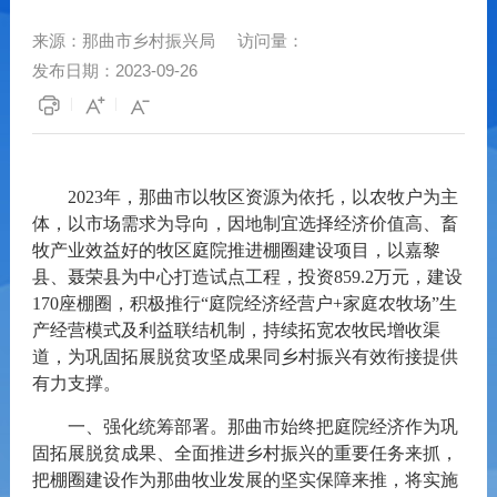
来源：
那曲市乡村振兴局
访问量：
发布日期：
2023-09-26
2023
年，
那曲市
以
牧区
资源为依托，以农牧户为主
体，以市场需求为导向，因地制宜选择经济价值高、
畜
牧产业
效益好的
牧区
庭院
推进棚圈建设项目，以嘉黎
县、聂荣县为中心打造试点工程，
投资
859.2
万元，建设
170
座棚圈，
积极推行
“庭院经济经营户+家庭农牧场”
生
产经营模式及利益联结机制
，
持续
拓宽农牧民增收渠
道，为巩固拓展脱贫攻坚成果同乡村振兴有效衔接提供
有力支撑。
一、强化统筹部署。
那曲市始终把庭院经济作为巩
固拓展脱贫成果、全面推进乡村振兴的重要任务来抓，
把棚圈建设作为那曲牧业发展的坚实保障来推，将
实施