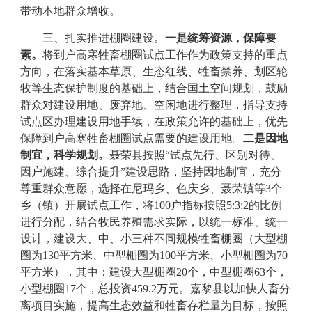
带动本地群众增收。
三、扎实推进棚圈建设。
一是统筹资源，保障要
素。
将到户高寒牲畜棚圈试点工作作为政策支持的重点
方向，在落实基本草原、生态红线、牲畜禁养、划区轮
牧等生态保护制度的基础上，结合国土空间规划，鼓励
群众对建设用地、废弃地、空闲地进行整理，指导支持
试点区办理建设用地手续，在政策允许的基础上，优先
保障到户高寒牲畜棚圈试点需要的建设用地。
二是因地
制宜，科学规划。
聂荣县
按照
“试点先行、区别对待、
因户施建、综合提升”建设思路，坚持因地制宜，充分
尊重群众意愿，选择在尼玛乡、色庆乡、聂荣镇等
3
个
乡（镇）开展试点工作，将
100
户指标按照
5:3:2
的比例
进行分配，结合牧民养殖需求实际，以统一标准、统一
设计，建设大、中、小三种不同规模牲畜棚圈（大型棚
圈为
130
平方米、中型棚圈为
100
平方米、小型棚圈为
70
平方米），其中：建设大型棚圈
20
个，中型棚圈
63
个，
小型棚圈
17
个，总投资
459.2
万元。
嘉黎县
以加快人畜分
离项目实施，提高生态效益和牲畜存栏量为目标，按照